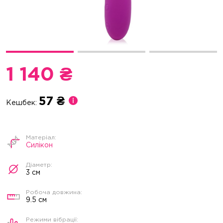
1 140 ₴
57 ₴
Кешбек:
Силікон
3 см
9.5 см