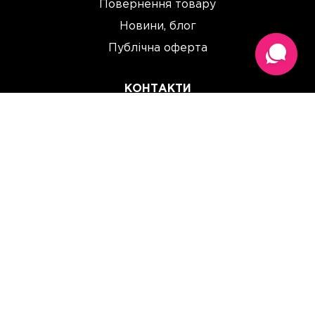
Повернення товару
Новини, блог
Публічна оферта
КОНТАКТИ
(067) 614 33 00
(093) 614 33 00
team@perchinka.ua
ГРАФІК РОБОТИ
Пн-Пт: 10:00 - 19:00
Сб: 10:00 - 15:00
Нд: Вихідний
Прийом замовлень онлайн:
цілодобово, без вихідних.