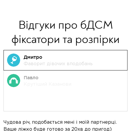
Відгуки про бДСМ
фіксатори та розпірки
Дмитро
Фаворит дівочих вподобань
Павло
Крутіший Казанови
Чудова річ, подобається мені і моїй партнерці.
Д
Ваше ліжко буде готово за 20хв до пригод)