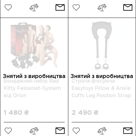
Знятий з виробництва
Знятий з виробництва
Бондажний набір Bad
Стропа фіксуюча
Kitty Fesselset-System
Easytoys Pillow & Ankle
від Orion
Cuffs Leg Position Strap
1 480 ₴
2 490 ₴