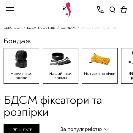
СЕКС ШОП
БДСМ ТА ФЕТИШ
БОНДАЖ
ФІКСАТОРИ, РОЗПІРКИ
Бондаж
Наручники,
Нашийники,
Мотузки, стрічки
Фі
окови
повідці
р
БДСМ фіксатори та
розпірки
За популярністю
ФІЛЬТР