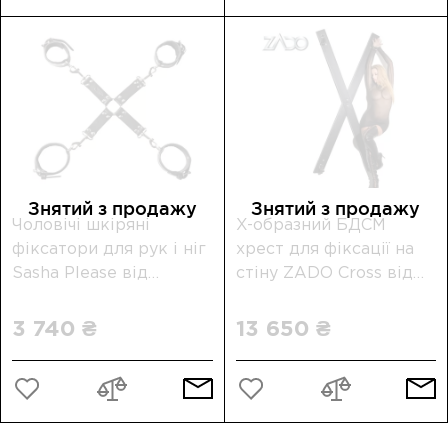
Знятий з продажу
Знятий з продажу
Чоловічі шкіряні
X-образний БДСМ
фіксатори для рук і ніг
хрест для фіксації на
Sasha Please від
стіну ZADO Cross від
Feelosophia
Orion
3 740 ₴
13 650 ₴