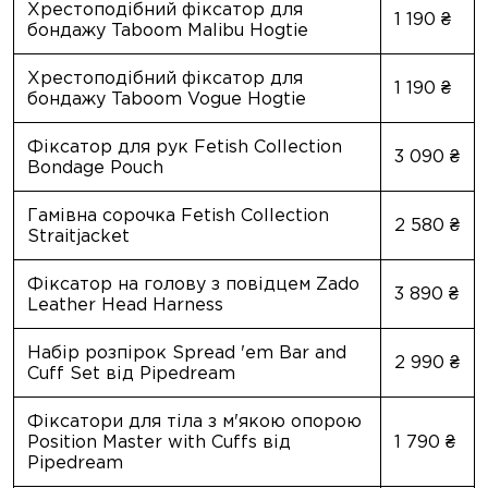
Хрестоподібний фіксатор для
1 190 ₴
бондажу Taboom Malibu Hogtie
Хрестоподібний фіксатор для
1 190 ₴
бондажу Taboom Vogue Hogtie
Фіксатор для рук Fetish Collection
3 090 ₴
Bondage Pouch
Гамівна сорочка Fetish Collection
2 580 ₴
Straitjacket
Фіксатор на голову з повідцем Zado
3 890 ₴
Leather Head Harness
Набір розпірок Spread 'em Bar and
2 990 ₴
Cuff Set від Pipedream
Фіксатори для тіла з м'якою опорою
Position Master with Cuffs від
1 790 ₴
Pipedream