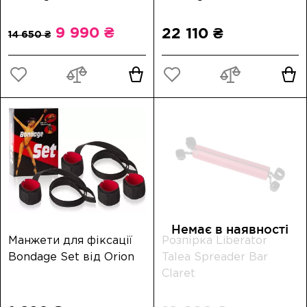
Orion
Orion
9 990 ₴
22 110 ₴
Немає в наявності
Манжети для фіксації
Розпірка Liberator
Bondage Set від Orion
Talea Spreader Bar
Claret