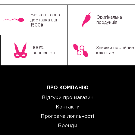
Наручники та ножні кайдани. Можуть бути
виконані зі шкіри, неопрену, металу або
Безкоштовна
Оригінальна
доставка від
текстилю. Найуніверсальніший і
продукція
1500₴
найпопулярніший тип фіксації.
Механізми фіксації для ліжка. Системи з
ременями та манжетами, які кріпляться під
матрацом і дають змогу фіксувати руки й ноги
100%
Знижки постійним
в різних положеннях.
анонімність
клієнтам
Фіксатори з обмеженням рухів голови або шиї.
Включають у себе нашийники з кріпленнями,
маски та хомути.
Комбіновані фіксатори. Манжети, з'єднані між
ПРО КОМПАНІЮ
собою ременями або ланцюгами, обмежують
рухи відразу декількох частин тіла.
Відгуки про магазин
Фіксатори в стоячому або колінно-ліктьовому
Контакти
положенні. Застосовують стійки, рами та
спеціальні системи з карабінами й кільцями.
Програма лояльності
Обираючи фіксатор для сексу, важливо звертати
Бренди
увагу на матеріал, комфорт, регулювання і