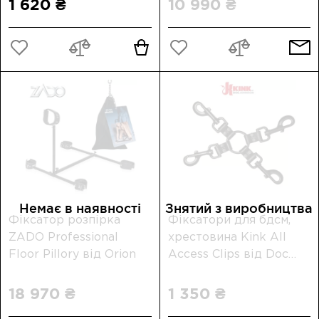
1 620 ₴
10 990 ₴
Немає в наявності
Знятий з виробництва
Фіксатор розпірка
Фіксатори для бдсм,
ZADO Professional
хрестовина Kink All
Floor Pillory від Orion
Access Clips від Doc
Johnson
18 970 ₴
1 350 ₴