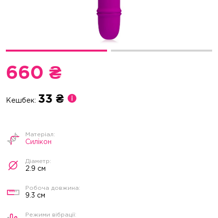
660 ₴
33 ₴
Кешбек:
Силікон
2.9 см
9.3 см