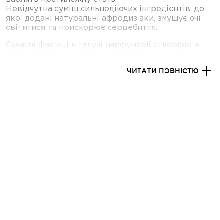
Невідчутна суміш сильнодіючих інгредієнтів, до
якої додані натуральні афродизіаки, змушує очі
світитися та прискорює серцебиття.
Сучасні фахівці в галузі парфумерії створюють
найоригінальніші феромони в парфумах, які не
залишать Вашого партнера байдужим.
ЧИТАТИ ПОВНІСТЮ
Першочергова мета феромонів - це привернути
увагу протилежної статі. Вони підвищують
сексуальність, збільшують пристрасть і
спокушають. Самотні й ті, хто перебуває у
стосунках, бажають купити парфуми з
феромонами в секс-шопі, щоб посилити свою
сексуальність.
Серед каталогу відомих косметологічних і
парфумерних марок знаходяться концентрати
призначені для різних статей. Кілька крапель
парфумів з феромонами здатні зробити Вас
чарівним, відкритим і впевненим у своїх бажаннях.
Види парфумів із