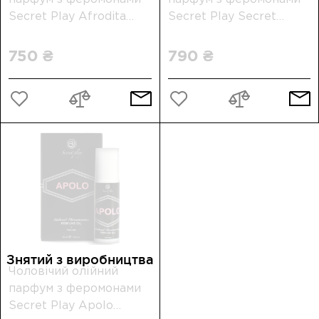
Secret Play Afrodita
Secret Play Secret
Perfume Oil
Orchid Perfume Oil
750 ₴
790 ₴
Знятий з виробництва
Чоловічий олійний
парфум з феромонами
Secret Play Apolo