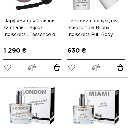
Парфуми для білизни
Твердий парфум для
та спальні Bijoux
всього тіла Bijoux
Indiscrets L´essence du
Indiscrets Full Body
Boudoir, 100 мл
Solid Perfume
1 290 ₴
630 ₴