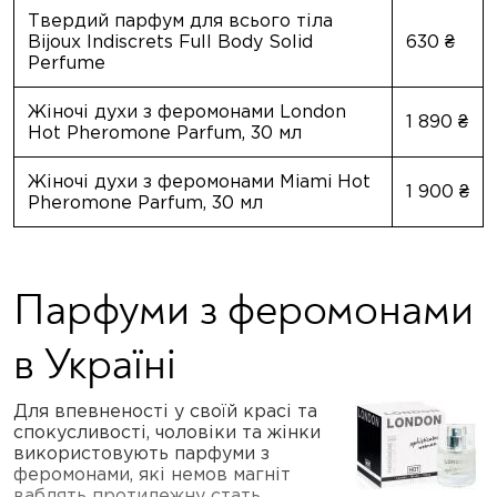
Твердий парфум для всього тіла
Bijoux Indiscrets Full Body Solid
630 ₴
Perfume
Жіночі духи з феромонами London
1 890 ₴
Hot Pheromone Parfum, 30 мл
Жіночі духи з феромонами Miami Hot
1 900 ₴
Pheromone Parfum, 30 мл
Парфуми з феромонами
в Україні
Для впевненості у своїй красі та
спокусливості, чоловіки та жінки
використовують парфуми з
феромонами, які немов магніт
ваблять протилежну стать.