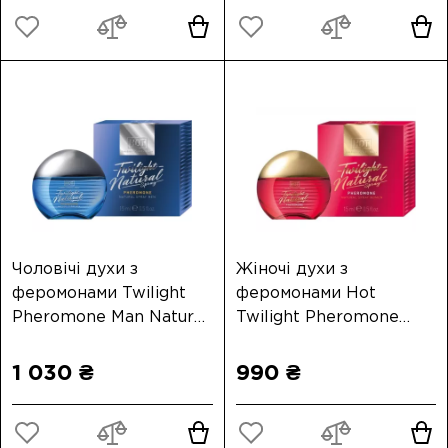
Чоловічі духи з
Жіночі духи з
феромонами Twilight
феромонами Hot
Pheromone Man Natural
Twilight Pheromone
Spray 15 мл
Natural Spray Women 15
мл
1 030 ₴
990 ₴