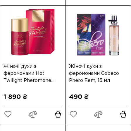
Жіночі духи з
Жіночі духи з
феромонами Hot
феромонами Cobeco
Twilight Pheromone
Phero Fem, 15 мл
Natural Spray Woman
50 мл
1 890 ₴
490 ₴