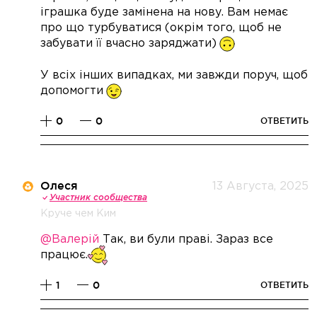
іграшка буде замінена на нову. Вам немає
про що турбуватися (окрім того, щоб не
забувати її вчасно заряджати)
У всіх інших випадках, ми завжди поруч, щоб
допомогти
0
0
ОТВЕТИТЬ
Олеся
13 Августа, 2025
Участник сообщества
Круче чем Ким
@Валерій
Так, ви були праві. Зараз все
працює.
1
0
ОТВЕТИТЬ