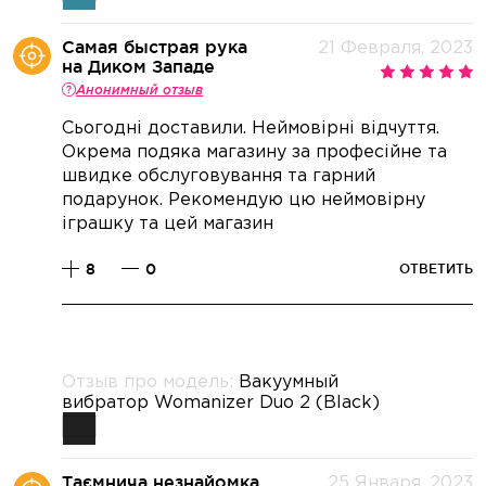
Самая быстрая рука
21 Февраля, 2023
на Диком Западе
Анонимный отзыв
Сьогодні доставили. Неймовірні відчуття.
Окрема подяка магазину за професійне та
швидке обслуговування та гарний
подарунок. Рекомендую цю неймовірну
іграшку та цей магазин
8
0
ОТВЕТИТЬ
Отзыв про модель:
Вакуумный
вибратор Womanizer Duo 2 (Black)
Таємнича незнайомка
25 Января, 2023