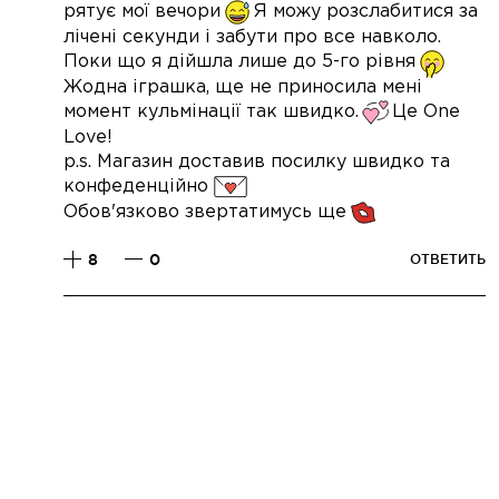
рятує мої вечори
Я можу розслабитися за
лічені секунди і забути про все навколо.
Поки що я дійшла лише до 5-го рівня
Жодна іграшка, ще не приносила мені
момент кульмінації так швидко.
Це One
Love!
p.s. Магазин доставив посилку швидко та
конфеденційно
Обов'язково звертатимусь ще
8
0
ОТВЕТИТЬ