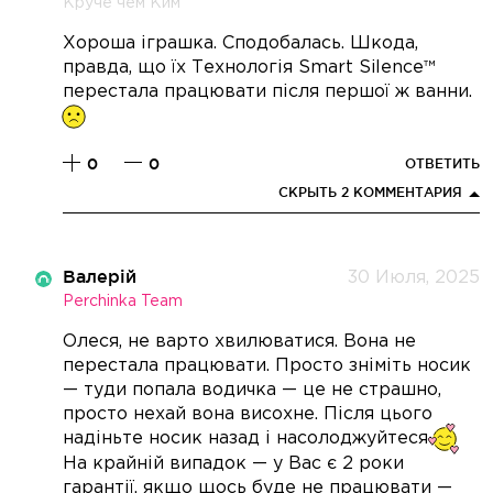
Круче чем Ким
Хороша іграшка. Сподобалась. Шкода,
правда, що їх Технологія Smart Silence™
перестала працювати після першої ж ванни.
0
0
ОТВЕТИТЬ
СКРЫТЬ 2 КОММЕНТАРИЯ
Валерій
30 Июля, 2025
Perchinka Team
Олеся, не варто хвилюватися. Вона не
перестала працювати. Просто зніміть носик
— туди попала водичка — це не страшно,
просто нехай вона висохне. Після цього
надіньте носик назад і насолоджуйтеся
На крайній випадок — у Вас є 2 роки
гарантії, якщо щось буде не працювати —