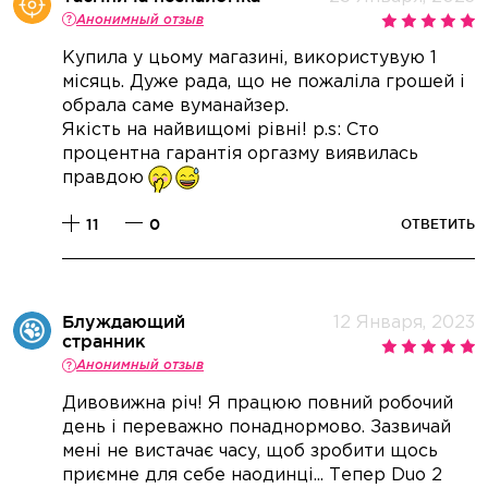
Анонимный отзыв
Купила у цьому магазині, використувую 1
місяць. Дуже рада, що не пожаліла грошей і
обрала саме вуманайзер.
Якість на найвищомі рівні! p.s: Сто
процентна гарантія оргазму виявилась
правдою
11
0
ОТВЕТИТЬ
Блуждающий
12 Января, 2023
странник
Анонимный отзыв
Дивовижна річ! Я працюю повний робочий
день і переважно понаднормово. Зазвичай
мені не вистачає часу, щоб зробити щось
приємне для себе наодинці... Тепер Duo 2