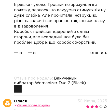
Іграшка чудова. Трошки не зрозуміла її з
початку, здалося що вакуумна стимуляція ну
дуже слабка. Але прочитала інструкцію,
різні насадки і все працює так, що аж плачу
від задоволення.
Коробок прийшов вдарений з однієї
сторони, але всередині все було без
проблем. Добре, що коробок жорсткий.
0
0
ОТВЕТИТЬ
Отзыв про модель:
Вакуумный
вибратор Womanizer Duo 2 (Black)
Олеся
30 Июля, 2025
Отзыв после покупки