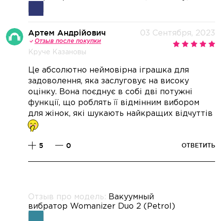
Артем Андрійович
03 Сентября, 2023
Отзыв после покупки
Круче Казановы
Це абсолютно неймовірна іграшка для
задоволення, яка заслуговує на високу
оцінку. Вона поєднує в собі дві потужні
функції, що роблять її відмінним вибором
для жінок, які шукають найкращих відчуттів
5
0
ОТВЕТИТЬ
Отзыв про модель:
Вакуумный
вибратор Womanizer Duo 2 (Petrol)