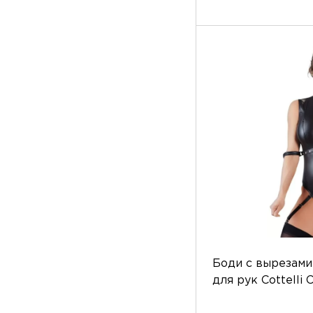
Боди с вырезами
для рук Cottelli 
Body от Orion