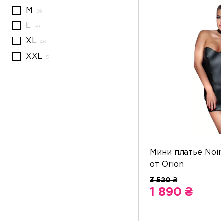
M
L
XL
XXL
Мини платье Noir
от Orion
1 890 ₴