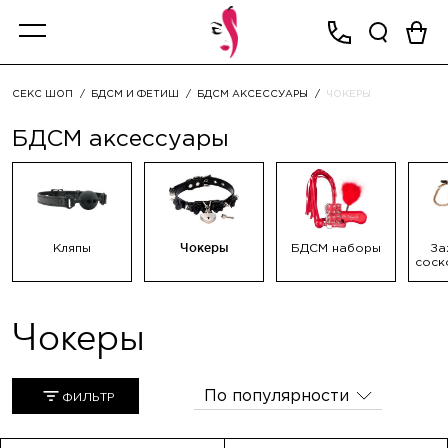
СЕКС ШОП
БДСМ И ФЕТИШ
БДСМ АКСЕССУАРЫ
ЧОКЕРЫ
БДСМ аксессуары
Кляпы
Чокеры
БДСМ наборы
За
соск
Чокеры
По популярности
ФИЛЬТР