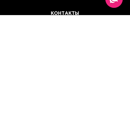
КОНТАКТЫ
(067) 614 33 00
(093) 614 33 00
team@perchinka.ua
ГРАФИК РАБОТЫ
Пн-Пт: 10:00 - 19:00
Сб: 10:00 - 15:00
Вс: Выходной
Прием заказов онлайн:
круглосуточно, без выходных.