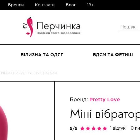
Бренди
Контакти
Блог
18+
БІЛИЗНА ТА ОДЯГ
БДСМ ТА ФЕТИШ
І ВІБРАТОР PRETTY LOVE CAESAR
Бренд:
Pretty Love
Міні вібрато
1 відгук
0 п