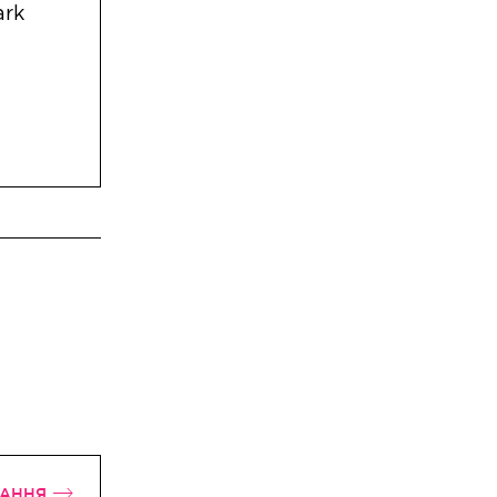
ark
від Toy Jo
640 ₴
2 380 ₴
ТАННЯ