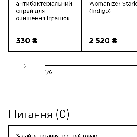
антибактеріальний
Womanizer Starl
спрей для
(Indigo)
очищення іграшок
330 ₴
2 520 ₴
1/6
Питання
(0)
Задайте питання про цей товар