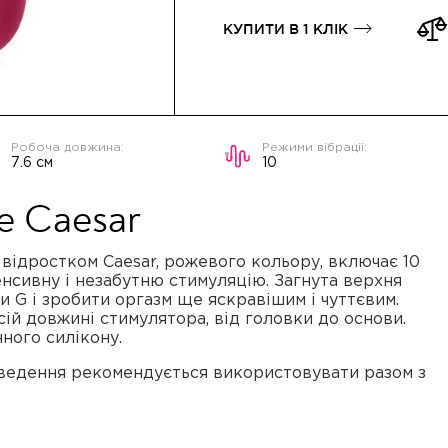
КУПИТИ В 1 КЛІК
7.6 см
10
ve Caesar
відростком Caesar, рожевого кольору, включає 10
тенсивну і незабутню стимуляцію. Загнута верхня
и G і зробити оргазм ще яскравішим і чуттєвим.
ій довжині стимулятора, від головки до основи.
ного силікону.
введення рекомендується використовувати разом з