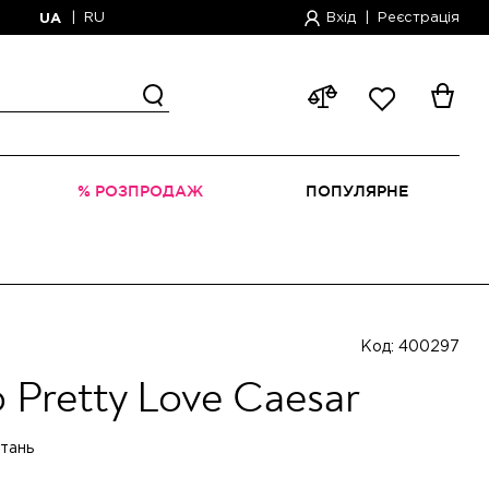
|
RU
Вхід
|
Реєстрація
UA
% РОЗПРОДАЖ
ПОПУЛЯРНЕ
Код: 400297
р Pretty Love Caesar
итань