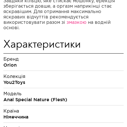
Завдяки кільцю, яке стискає мошонку, ерекція
зберігається довше, а оргазм наприкінці стає
яскравішим. Для отримання максимально
яскравих відчуттів рекомендується
використовувати разом зі
змазкою
на водній
основі.
Характеристики
Бренд
Orion
Колекція
You2Toys
Модель
Anal Special Nature (Flesh)
Країна
Німеччина