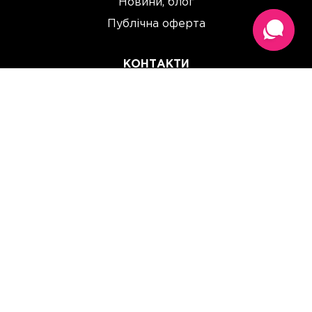
Новини, блог
Публічна оферта
КОНТАКТИ
(067) 614 33 00
(093) 614 33 00
team@perchinka.ua
ГРАФІК РОБОТИ
Пн-Пт: 10:00 - 19:00
Сб: 10:00 - 15:00
Нд: Вихідний
Прийом замовлень онлайн:
цілодобово, без вихідних.