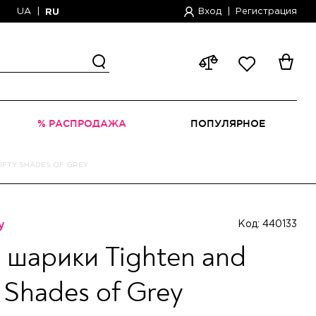
UA
|
Вход
|
Регистрация
RU
% РАСПРОДАЖА
ПОПУЛЯРНОЕ
IFTY SHADES OF GREY
y
Код: 440133
 шарики Tighten and
y Shades of Grey