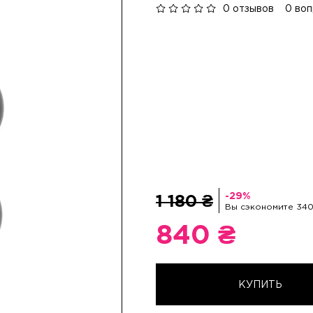
0 отзывов
0 во
1 180 ₴
Вы сэкономите 340
840 ₴
КУПИТЬ