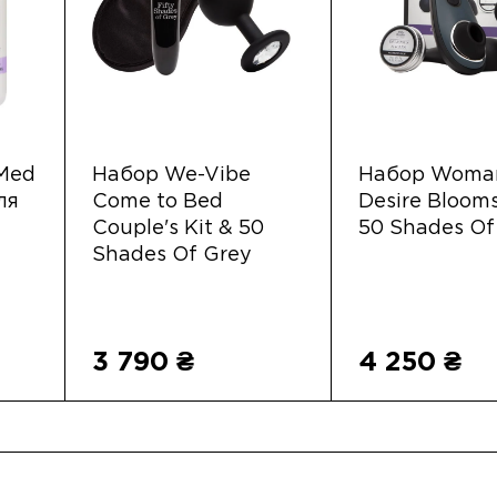
 Med
Набор We-Vibe
Набор Woman
ля
Come to Bed
Desire Blooms
Couple's Kit & 50
50 Shades Of
Shades Of Grey
3 790 ₴
4 250 ₴