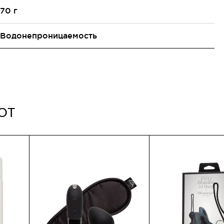
70 г
Водонепроницаемость
ют