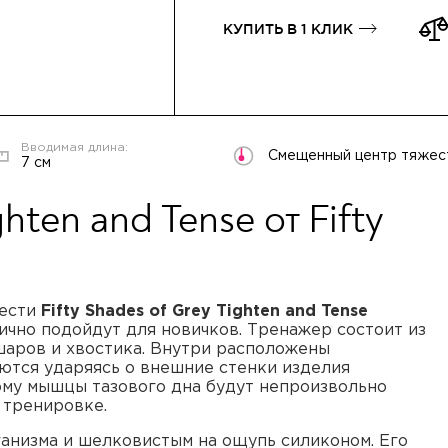
КУПИТЬ В 1 КЛИК
Смещенный центр тяжес
7 см
ten and Tense от Fifty
жести
Fifty Shades of Grey Tighten and Tense
ично подойдут для новичков. Тренажер состоит из
шаров и хвостика. Внутри расположены
ются ударяясь о внешние стенки изделия
ому мышцы тазового дна будут непроизвольно
 тренировке.
анизма и шелковистым на ощупь силиконом. Его