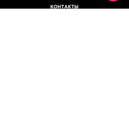
КОНТАКТЫ
(067) 614 33 00
(093) 614 33 00
team@perchinka.ua
ГРАФИК РАБОТЫ
Пн-Пт: 10:00 - 19:00
Сб: 10:00 - 15:00
Вс: Выходной
Прием заказов онлайн:
круглосуточно, без выходных.