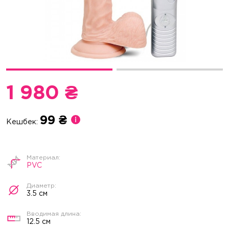
1 980 ₴
99 ₴
Кешбек:
PVC
3.5 см
12.5 см