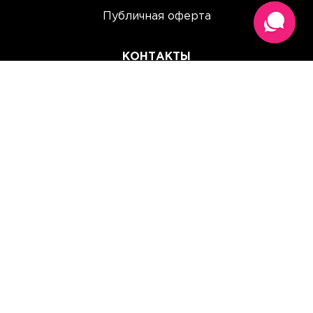
Публичная оферта
КОНТАКТЫ
(067) 614 33 00
(093) 614 33 00
team@perchinka.ua
ГРАФИК РАБОТЫ
Пн-Пт: 10:00 - 19:00
Сб: 10:00 - 15:00
Вс: Выходной
Прием заказов онлайн:
круглосуточно, без выходных.