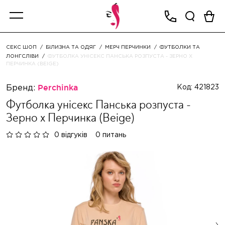
СЕКС ШОП
БІЛИЗНА ТА ОДЯГ
МЕРЧ ПЕРЧИНКИ
ФУТБОЛКИ ТА
ЛОНГСЛІВИ
ФУТБОЛКА УНІСЕКС ПАНСЬКА РОЗПУСТА - ЗЕРНО X
ПЕРЧИНКА (BEIGE)
Бренд:
Perchinka
Код: 421823
Футболка унісекс Панська розпуста -
Зерно x Перчинка (Beige)
0 відгуків
0 питань