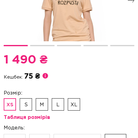
1 490 ₴
75 ₴
Кешбек:
S
M
L
XL
XS
Таблиця розмірів