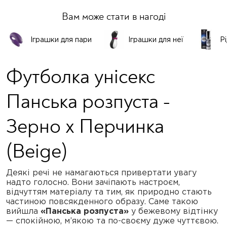
Вам може стати в нагоді
Іграшки для пари
Іграшки для неї
Р
Футболка унісекс
Панська розпуста -
Зерно x Перчинка
(Beige)
Деякі речі не намагаються привертати увагу
надто голосно. Вони зачіпають настроєм,
відчуттям матеріалу та тим, як природно стають
частиною повсякденного образу. Саме такою
вийшла
«Панська розпуста»
у бежевому відтінку
— спокійною, м’якою та по-своєму дуже чуттєвою.