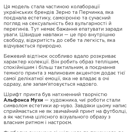
Ця модель стала частиною колаборації
українських брендів Зерно та Перчинка, яка
поєднала естетику, самоіронію та сучасний
погляд на сексуальність без вульгарності й
перегинів. Тут немає бажання епатувати заради
уваги. Швидше навпаки — це про внутрішню
свободу, відкритість до себе та легкість, яка
відчувається природно.
Бежевий відтінок особливо вдало розкриває
характер колекції. Він робить образ теплішим,
спокійнішим і більш тактильним, а поєднання
темного принта з малиновим акцентом додає тієї
самої делікатної емоції, яка не впадає в очі
одразу, але запам’ятовується надовго.
Шрифт принта був натхненний творчістю
Альфонса Мухи
— художника, чиї роботи стали
символом естетики ар-нуво. Завдяки цьому напис
сприймається не як звичайний принт на футболці,
а як частина цілісного візуального образу з
власним ритмом і настроєм.