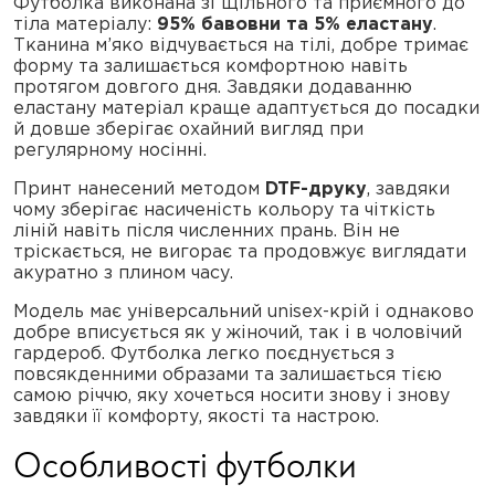
Футболка виконана зі щільного та приємного до
тіла матеріалу:
95% бавовни та 5% еластану
.
Тканина м’яко відчувається на тілі, добре тримає
форму та залишається комфортною навіть
протягом довгого дня. Завдяки додаванню
еластану матеріал краще адаптується до посадки
й довше зберігає охайний вигляд при
регулярному носінні.
Принт нанесений методом
DTF-друку
, завдяки
чому зберігає насиченість кольору та чіткість
ліній навіть після численних прань. Він не
тріскається, не вигорає та продовжує виглядати
акуратно з плином часу.
Модель має універсальний unisex-крій і однаково
добре вписується як у жіночий, так і в чоловічий
гардероб. Футболка легко поєднується з
повсякденними образами та залишається тією
самою річчю, яку хочеться носити знову і знову
завдяки її комфорту, якості та настрою.
Особливості футболки