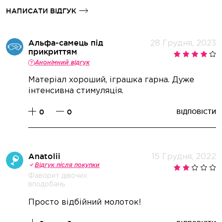
НАПИСАТИ ВІДГУК
Альфа-самець під
28 Грудня, 2023
прикриттям
Анонімний відгук
Матеріал хороший, іграшка гарна. Дуже
інтенсивна стимуляція.
0
0
ВІДПОВІСТИ
Anatolii
15 Грудня, 2022
Відгук після покупки
Фаворит дівочих
вподобань
Просто відбійний молоток!