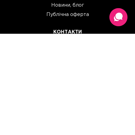
Новини, блог
Публічна оферта
КОНТАКТИ
(067) 614 33 00
(093) 614 33 00
team@perchinka.ua
ГРАФІК РОБОТИ
Пн-Пт: 10:00 - 19:00
Сб: 10:00 - 15:00
Нд: Вихідний
Прийом замовлень онлайн:
цілодобово, без вихідних.