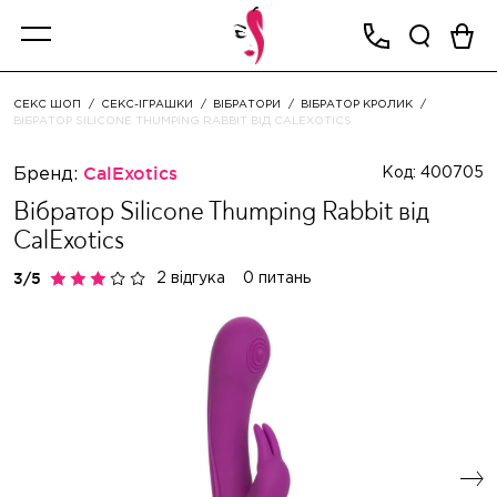
СЕКС ШОП
СЕКС-ІГРАШКИ
ВІБРАТОРИ
ВІБРАТОР КРОЛИК
ВІБРАТОР SILICONE THUMPING RABBIT ВІД CALEXOTICS
Бренд:
CalExotics
Код: 400705
Вібратор Silicone Thumping Rabbit від
CalExotics
2 відгука
0 питань