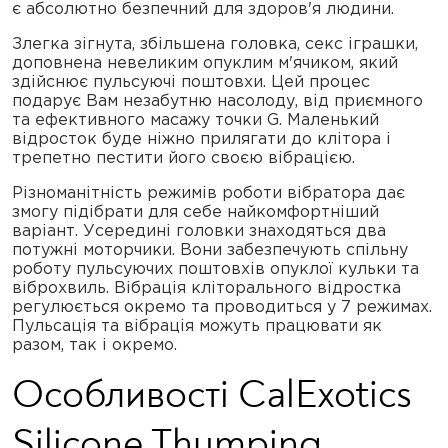
є абсолютно безпечний для здоров'я людини.
Злегка зігнута, збільшена головка, секс іграшки,
доповнена невеликим опуклим м'ячиком, який
здійснює пульсуючі поштовхи. Цей процес
подарує Вам незабутню насолоду, від приємного
та ефективного масажу точки G. Маленький
відросток буде ніжно прилягати до клітора і
трепетно ​​пестити його своєю вібрацією.
Різноманітність режимів роботи вібратора дає
змогу підібрати для себе найкомфортніший
варіант. Усередині головки знаходяться два
потужні моторчики. Вони забезпечують спільну
роботу пульсуючих поштовхів опуклої кульки та
віброхвиль. Вібрація кліторального відростка
регулюється окремо та проводиться у 7 режимах.
Пульсація та вібрація можуть працювати як
разом, так і окремо.
Особливості CalExotics
Silicone Thumping