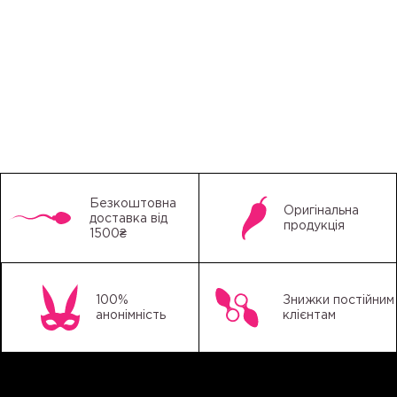
Безкоштовна
Оригінальна
доставка від
продукція
1500₴
100%
Знижки постійним
анонімність
клієнтам