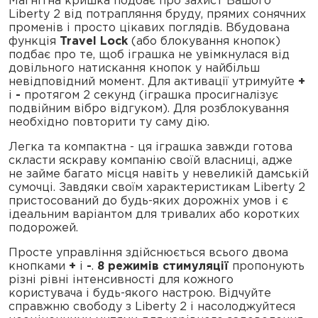
Магнітна кришка подбає про захист Вашого
Liberty 2 від потрапляння бруду, прямих сонячних
променів і просто цікавих поглядів. Вбудована
функція
Travel Lock
(або блокування кнопок)
подбає про те, щоб іграшка не увімкнулася від
довільного натискання кнопок у найбільш
невідповідний момент. Для активації утримуйте
+
і
-
протягом 2 секунд (іграшка просигналізує
подвійним вібро відгуком). Для розблокування
необхідно повторити ту саму дію.
Легка та компактна - ця іграшка завжди готова
скласти яскраву компанію своїй власниці, адже
не займе багато місця навіть у невеликій дамській
сумочці. Завдяки своїм характеристикам Liberty 2
пристосований до будь-яких дорожніх умов і є
ідеальним варіантом для тривалих або коротких
подорожей.
Просте управління здійснюється всього двома
кнопками
+
і
-
.
8 режимів стимуляції
пропонують
різні рівні інтенсивності для кожного
користувача і будь-якого настрою. Відчуйте
справжню свободу з Liberty 2 і насолоджуйтеся