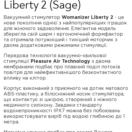
Liberty 2 (Sage)
Вакуумний стимулятор
Womanizer Liberty 2
- це
нове покоління однієї з найпопулярніших іграшок
для жіночого задоволення. Елегантна модель
зберегла свій шарм і ергономічний формфактор
та отримала потужніший і тихіший моторчик з
двома додатковими режимами стимуляції.
Передова технологія вакуумно-хвильової
стимуляції
Pleasure Air Technology
з двома
мембранами подбає про плавний поділ потоків
повітря для найефективнішого безконтактного
впливу на клітор.
Корпус виконаний з приємного на дотик матового
ABS-пластику, а білосніжний носик стимулятора,
що контактує зі шкірою, створений з ніжного
медичного силікону. Завдяки стандарту
водонепроникності IPX7 можна без побоювань
використовувати виріб під водою глибиною до 1
метра.