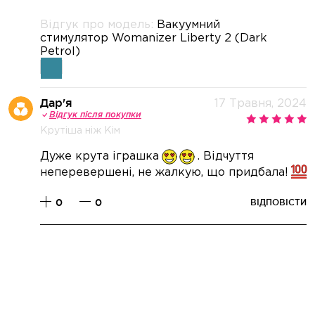
Відгук про модель:
Вакуумний
стимулятор Womanizer Liberty 2 (Dark
Petrol)
Дар'я
17 Травня, 2024
Відгук після покупки
Крутіша ніж Кім
Дуже крута іграшка
. Відчуття
неперевершені, не жалкую, що придбала!
0
0
ВІДПОВІСТИ