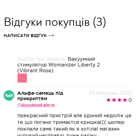
Відгуки покупців
(3)
НАПИСАТИ ВІДГУК
Відгук про модель:
Вакуумний
стимулятор Womanizer Liberty 2
(Vibrant Rose)
Альфа-самець під
29 Березня, 2025
прикриттям
Анонімний відгук
прекрасний пристрій але єдиний недолік це
те що погано тримаєтся кришка((( шопер
поклали саме такий як я хотіла! магазин
чудовий,насправді дуже раджу.