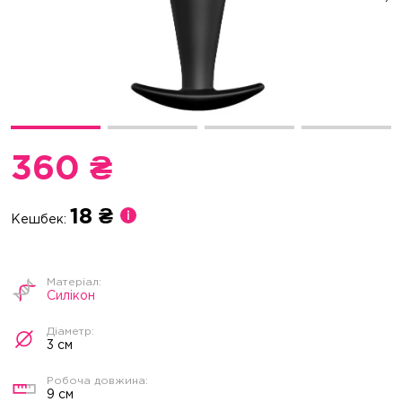
360 ₴
18 ₴
Кешбек:
Силікон
3 см
9 см