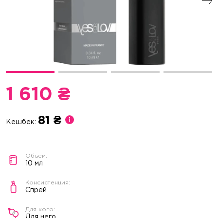
1 610 ₴
81 ₴
Кешбек:
10 мл
Спрей
Для него