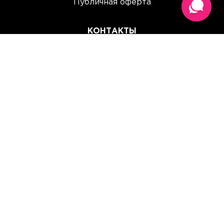
Публичная оферта
КОНТАКТЫ
(067) 614 33 00
(093) 614 33 00
team@perchinka.ua
ГРАФИК РАБОТЫ
Пн-Пт: 10:00 - 19:00
Сб: 10:00 - 15:00
Вс: Выходной
Прием заказов онлайн:
круглосуточно, без выходных.