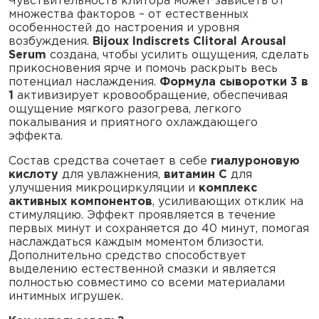
Чувствительность клитора может зависеть от
множества факторов – от естественных
особенностей до настроения и уровня
возбуждения.
Bijoux Indiscrets Clitoral Arousal
Serum
создана, чтобы усилить ощущения, сделать
прикосновения ярче и помочь раскрыть весь
потенциал наслаждения.
Формула сыворотки 3 в
1
активизирует кровообращение, обеспечивая
ощущение мягкого разогрева, легкого
покалывания и приятного охлаждающего
эффекта.
Состав средства сочетает в себе
гиалуроновую
кислоту
для увлажнения,
витамин C
для
улучшения микроциркуляции и
комплекс
активных компонентов
, усиливающих отклик на
стимуляцию. Эффект проявляется в течение
первых минут и сохраняется до 40 минут, помогая
наслаждаться каждым моментом близости.
Дополнительно средство способствует
выделению естественной смазки и является
полностью совместимо со всеми материалами
интимных игрушек.