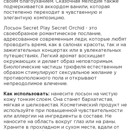
своим благоуханием. Сказочная мелодия также
подчеркивается аккордом ванили, которая
постепенно переходит в чувственную и
элегантную композицию.
Лосьон Secret Play Secret Orchid - это
своеобразное романтическое послание,
адресованное современным леди, которые любят
проводить время, как в салонах красоты, так и на
зажигательных концертах или в увлекательных
путешествиях. Легкий аромат восхищает
окружающих и делает образ неповторимым.
Биологические частицы трюфеля естественным
образом стимулируют сексуальное желание у
противоположного пола и открывают
непреодолимое влечение.
Как использовать:
нанесите лосьон на чистую
кожу тонким слоем. Она станет бархатистая,
мягкая и шелковистая. Косметический продукт не
используйте при повышенной чувствительности
или аллергии на ингредиенты в составе. Не
наносите на область вокруг глаз или на раны.
Храните в прохладном и сухом месте, вдали от