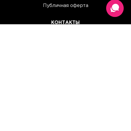
Публичная оферта
КОНТАКТЫ
(067) 614 33 00
(093) 614 33 00
team@perchinka.ua
ГРАФИК РАБОТЫ
Пн-Пт: 10:00 - 19:00
Сб: 10:00 - 15:00
Вс: Выходной
Прием заказов онлайн:
круглосуточно, без выходных.