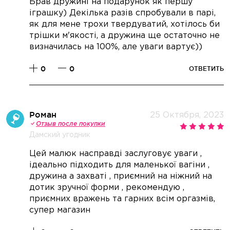
Брав дружині на подарунок як першу
іграшку) Декілька разів спробували в парі,
як для мене трохи твердуватий, хотілось би
трішки м'якості, а дружина ще остаточно не
визначилась на 100%, але уваги вартує))
0
0
ОТВЕТИТЬ
Роман
25 Октября, 2023
Отзыв после покупки
Дамский угодник
Цей малюк насправді заслуговує уваги ,
ідеально підходить для маленької вагіни ,
дружина а захваті , приємний на ніжний на
дотик зручної форми , рекомендую ,
приємних вражень та гарних всім оргазмів,
супер магазин