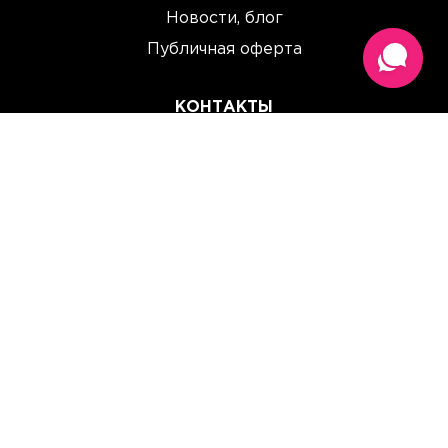
Новости, блог
Публичная оферта
КОНТАКТЫ
(067) 614 33 00
(093) 614 33 00
team@perchinka.ua
ГРАФИК РАБОТЫ
Пн-Пт: 10:00 - 19:00
Сб: 10:00 - 15:00
Вс: Выходной
Прием заказов онлайн:
круглосуточно, без выходных.