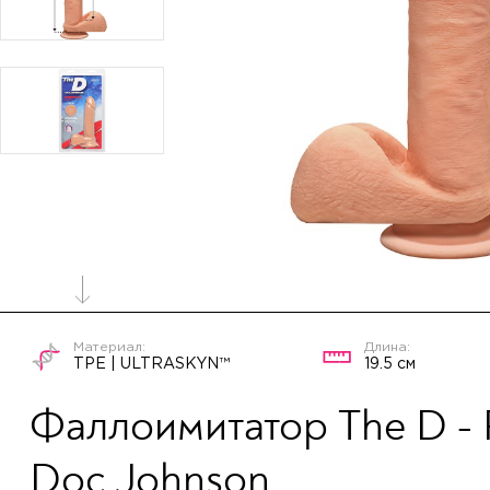
TPE | ULTRASKYN™
19.5 см
Фаллоимитатор The D - Pe
Doc Johnson