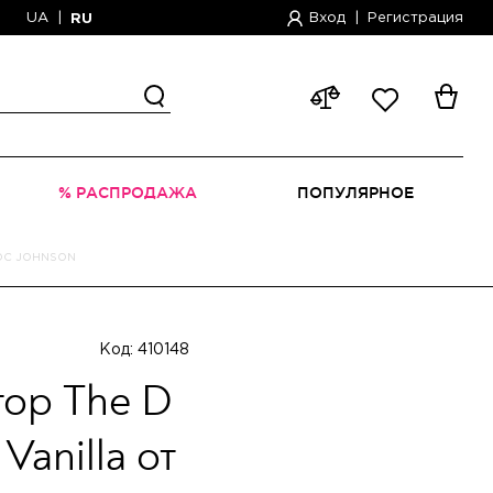
UA
|
Вход
|
Регистрация
RU
% РАСПРОДАЖА
ПОПУЛЯРНОЕ
DOC JOHNSON
Код: 410148
ор The D
 Vanilla от