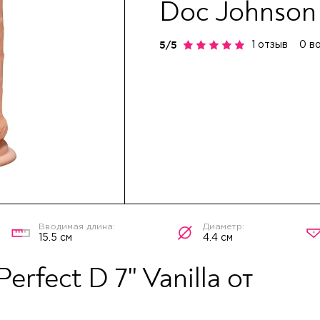
Doc Johnson
1 отзыв
0 в
15.5 см
4.4 см
rfect D 7" Vanilla от