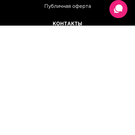
Публичная оферта
КОНТАКТЫ
(067) 614 33 00
(093) 614 33 00
team@perchinka.ua
ГРАФИК РАБОТЫ
Пн-Пт: 10:00 - 19:00
Сб: 10:00 - 15:00
Вс: Выходной
Прием заказов онлайн:
круглосуточно, без выходных.