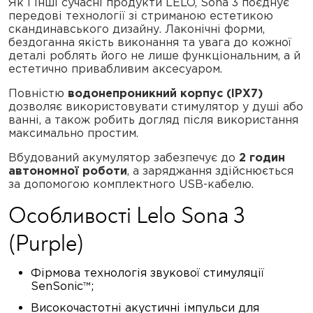
Як і інші сучасні продукти LELO, Sona 3 поєднує
передові технології зі стриманою естетикою
скандинавського дизайну. Лаконічні форми,
бездоганна якість виконання та увага до кожної
деталі роблять його не лише функціональним, а й
естетично привабливим аксесуаром.
Повністю
водонепроникний корпус (IPX7)
дозволяє використовувати стимулятор у душі або
ванні, а також робить догляд після використання
максимально простим.
Вбудований акумулятор забезпечує до
2 годин
автономної роботи
, а заряджання здійснюється
за допомогою комплектного USB-кабелю.
Особливості Lelo Sona 3
(Purple)
Фірмова технологія звукової стимуляції
SenSonic™;
Високочастотні акустичні імпульси для