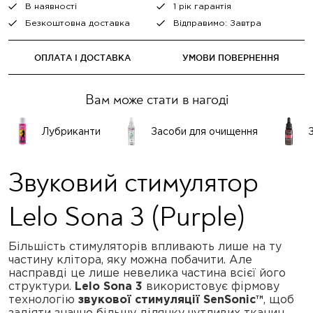
В наявності
1 рік гарантія
Безкоштовна доставка
Відправимо: Завтра
ОПЛАТА І ДОСТАВКА
УМОВИ ПОВЕРНЕННЯ
Вам може стати в нагоді
Лубриканти
Засоби для очищення
Звуковий стимулятор
Lelo Sona 3 (Purple)
Більшість стимуляторів впливають лише на ту
частину клітора, яку можна побачити. Але
насправді це лише невелика частина всієї його
структури.
Lelo Sona 3
використовує фірмову
технологію
звукової стимуляції SenSonic™
, щоб
задіяти значно більшу ділянку чутливих тканин.