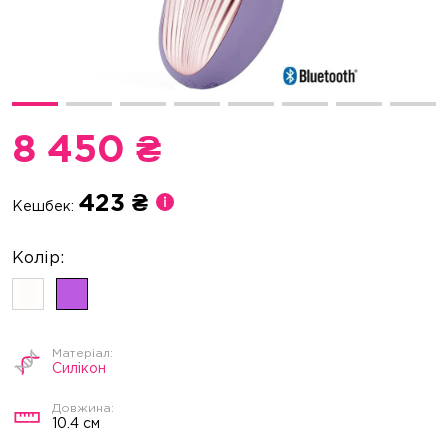
8 450 ₴
423 ₴
Кешбек:
Силікон
10.4 см