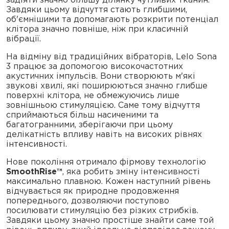
Завдяки цьому відчуття стають глибшими,
об'ємнішими та допомагають розкрити потенціал
клітора значно повніше, ніж при класичній
вібрації.
На відміну від традиційних вібраторів, Lelo Sona
3 працює за допомогою високочастотних
акустичних імпульсів. Вони створюють м'які
звукові хвилі, які поширюються значно глибше
поверхні клітора, не обмежуючись лише
зовнішньою стимуляцією. Саме тому відчуття
сприймаються більш насиченими та
багатогранними, зберігаючи при цьому
делікатність впливу навіть на високих рівнях
інтенсивності.
Нове покоління отримало фірмову технологію
SmoothRise™
, яка робить зміну інтенсивності
максимально плавною. Кожен наступний рівень
відчувається як природне продовження
попереднього, дозволяючи поступово
посилювати стимуляцію без різких стрибків.
Завдяки цьому значно простіше знайти саме той