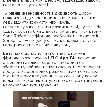
рівень впливу, який ідеально відповідає вашому
настрою та чутливості.
16 рівнів інтенсивності
відкривають широкі
можливості для експериментів. Можна почати з
ледь відчутних акустичних хвиль,
насолоджуючись м'яким розвитком відчуттів, або
одразу обрати більш виразний вплив. При цьому
Sona 3 зберігає фірмову особливість технології
SenSonic™ — потужну стимуляцію без відчуття
надмірного тиску на чутливу зону.
Важливим доповненням стала підтримка
фірмового застосунку
LELO App
. Він дозволяє
створювати власні сценарії використання,
зберігати улюблені налаштування та отримувати
доступ до додаткових режимів, яких немає при
стандартному керуванні. Завдяки цьому кожна
власниця може налаштувати характер стимуляції
максимально індивідуально.