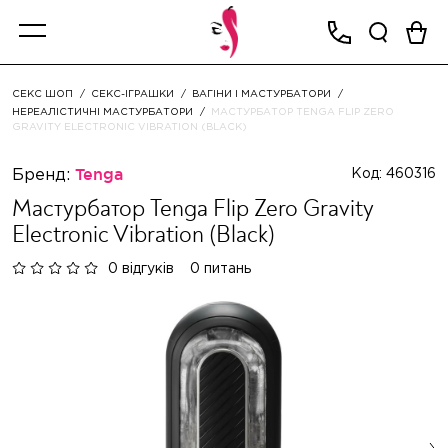
СЕКС ШОП
СЕКС-ІГРАШКИ
ВАГІНИ І МАСТУРБАТОРИ
НЕРЕАЛІСТИЧНІ МАСТУРБАТОРИ
МАСТУРБАТОР TENGA FLIP ZERO
GRAVITY ELECTRONIC VIBRATION (BLACK)
Бренд:
Tenga
Код: 460316
Мастурбатор Tenga Flip Zero Gravity
Electronic Vibration (Black)
0 відгуків
0 питань