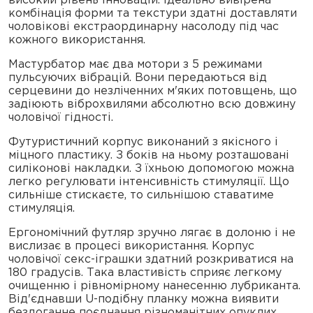
комбінація форми та текстури здатні доставляти
чоловікові екстраординарну насолоду під час
кожного використання.
Мастурбатор має два мотори з 5 режимами
пульсуючих вібрацій. Вони передаються від
серцевини до незліченних м'яких потовщень, що
задіюють віброхвилями абсолютно всю довжину
чоловічої гідності.
Футуристичний корпус виконаний з якісного і
міцного пластику. З боків на ньому розташовані
силіконові накладки. З їхньою допомогою можна
легко регулювати інтенсивність стимуляції. Що
сильніше стискаєте, то сильнішою ставатиме
стимуляція.
Ергономічний футляр зручно лягає в долоню і не
вислизає в процесі використання. Корпус
чоловічої секс-іграшки здатний розкриватися на
180 градусів. Така властивість сприяє легкому
очищенню і рівномірному нанесенню лубриканта.
Від'єднавши U-подібну планку можна виявити
бездоганне поєднання різноманітних опуклих