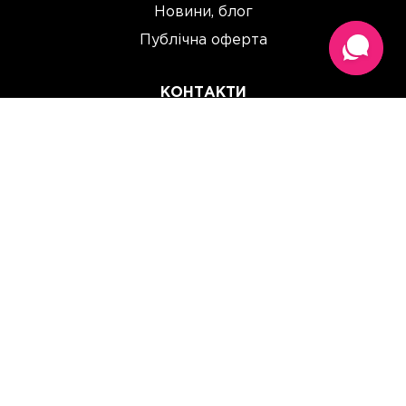
Новини, блог
Публічна оферта
КОНТАКТИ
(067) 614 33 00
(093) 614 33 00
team@perchinka.ua
ГРАФІК РОБОТИ
Пн-Пт: 10:00 - 19:00
Сб: 10:00 - 15:00
Нд: Вихідний
Прийом замовлень онлайн:
цілодобово, без вихідних.