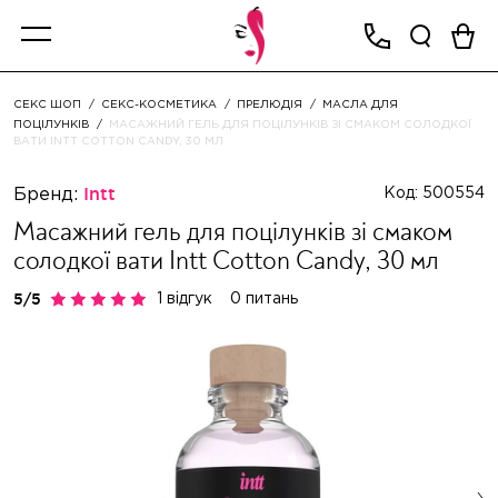
СЕКС ШОП
СЕКС-КОСМЕТИКА
ПРЕЛЮДІЯ
МАСЛА ДЛЯ
ПОЦІЛУНКІВ
МАСАЖНИЙ ГЕЛЬ ДЛЯ ПОЦІЛУНКІВ ЗІ СМАКОМ СОЛОДКОЇ
ВАТИ INTT COTTON CANDY, 30 МЛ
Бренд:
Intt
Код: 500554
Масажний гель для поцілунків зі смаком
солодкої вати Intt Cotton Candy, 30 мл
1 відгук
0 питань