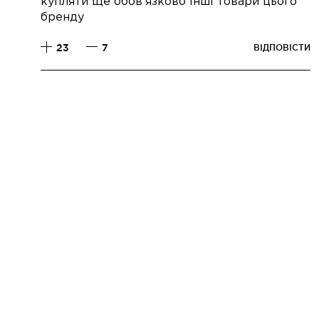
купляти ще обовʼязково інші товари цього
бренду
23
7
ВІДПОВІСТИ