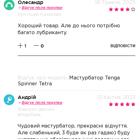
Олесандр
18 Травня, 2025
Відгук після покупки
Крутіший Казанови
Хороший товар. Але до нього потрібно
багато лубриканту.
1
0
ВІДПОВІСТИ
Відгук про модель:
Мастурбатор Tenga
Spinner Tetra
Андрій
15 Квітня, 2023
Відгук після покупки
Фаворит дівочих
вподобань
Чудовий мастурбатор, прекрасні відчуття.
Але слабенький, 3 буде як раз гадаю) буду