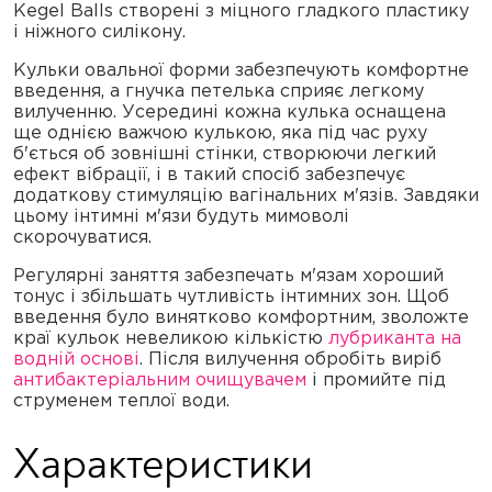
Kegel Balls створені з міцного гладкого пластику
і ніжного силікону.
Кульки овальної форми забезпечують комфортне
введення, а гнучка петелька сприяє легкому
вилученню. Усередині кожна кулька оснащена
ще однією важчою кулькою, яка під час руху
б'ється об зовнішні стінки, створюючи легкий
ефект вібрації, і в такий спосіб забезпечує
додаткову стимуляцію вагінальних м'язів. Завдяки
цьому інтимні м'язи будуть мимоволі
скорочуватися.
Регулярні заняття забезпечать м'язам хороший
тонус і збільшать чутливість інтимних зон. Щоб
введення було винятково комфортним, зволожте
краї кульок невеликою кількістю
лубриканта на
водній основі
. Після вилучення обробіть виріб
антибактеріальним очищувачем
і промийте під
струменем теплої води.
Характеристики