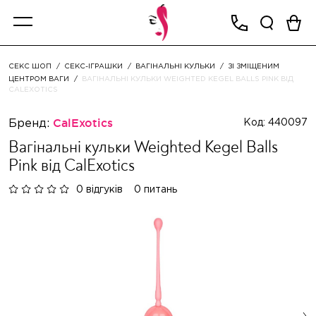
СЕКС ШОП
СЕКС-ІГРАШКИ
ВАГІНАЛЬНІ КУЛЬКИ
ЗІ ЗМІЩЕНИМ
ЦЕНТРОМ ВАГИ
ВАГІНАЛЬНІ КУЛЬКИ WEIGHTED KEGEL BALLS PINK ВІД
CALEXOTICS
Бренд:
CalExotics
Код: 440097
Вагінальні кульки Weighted Kegel Balls
Pink від CalExotics
0 відгуків
0 питань