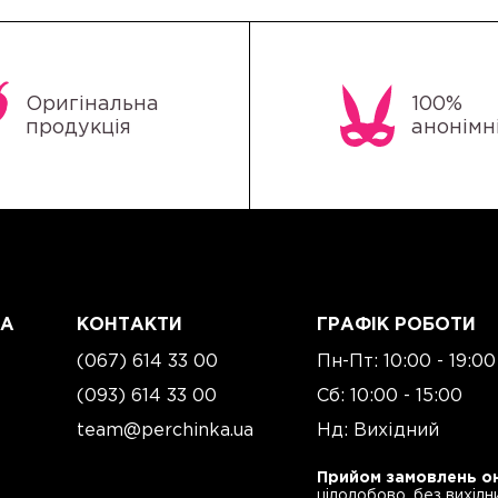
Оригінальна
100%
продукція
анонімн
ГА
КОНТАКТИ
ГРАФІК РОБОТИ
(067) 614 33 00
Пн-Пт: 10:00 - 19:00
(093) 614 33 00
Сб: 10:00 - 15:00
team@perchinka.ua
Нд: Вихідний
Прийом замовлень о
цілодобово, без вихідн