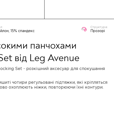
йлон, 15% спандекс
Прозорі
исокими панчохами
Set від Leg Avenue
tocking Set - розкішний аксесуар для спокушання
ишиті чотири регульовані підтяжки, які кріпляться
дово охоплюють ніжки, повторюючи їхні контури.