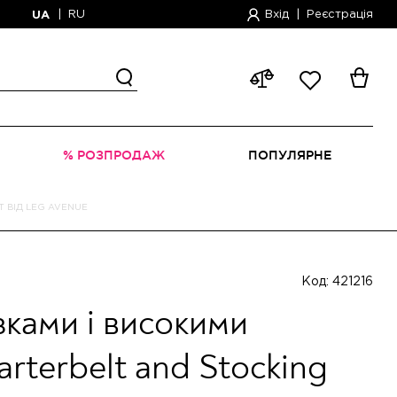
|
RU
Вхід
|
Реєстрація
UA
% РОЗПРОДАЖ
ПОПУЛЯРНЕ
 ВІД LEG AVENUE
Код: 421216
язками і високими
rterbelt and Stocking