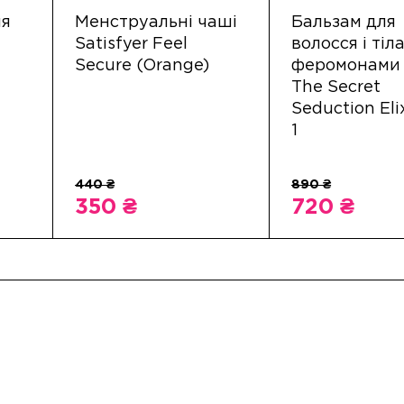
ля
Менструальні чаші
Бальзам для
Satisfyer Feel
волосся і тіла
Secure (Orange)
феромонами 
The Secret
Seduction Elix
1
350 ₴
720 ₴