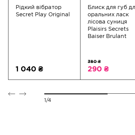
Рідкий вібратор
Блиск для губ д
Secret Play Original
оральних ласк
лісова суниця
Plaisirs Secrets
Baiser Brulant
1 040 ₴
290 ₴
1/4