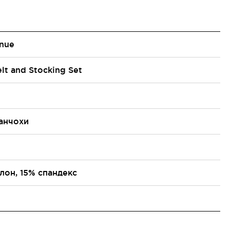
nue
lt and Stocking Set
панчохи
лон, 15% спандекс