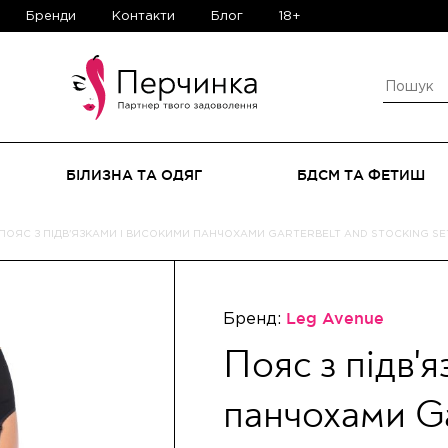
Бренди
Контакти
Блог
18+
БІЛИЗНА ТА ОДЯГ
БДСМ ТА ФЕТИШ
ПОЯС З ПІДВ'ЯЗКАМИ І ВИСОКИМИ ПАНЧОХАМИ GARTERBELT AND STOCKING SET
Бренд:
Leg Avenue
Пояс з підв'
панчохами Ga