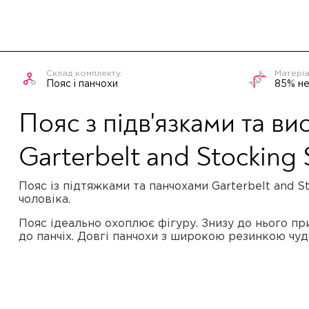
Пояс і панчохи
85% не
Пояс з підв'язками та в
Garterbelt and Stocking 
Пояс із підтяжками та панчохами Garterbelt and S
чоловіка.
Пояс ідеально охоплює фігуру. Знизу до нього пр
до панчіх. Довгі панчохи з широкою резинкою чу