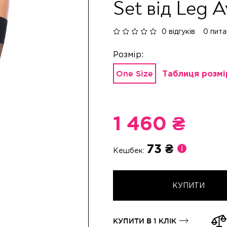
Set від Leg 
0 відгуків
0 пита
Таблиця розмі
One Size
1 460 ₴
73 ₴
Кешбек:
КУПИТИ
КУПИТИ В 1 КЛІК