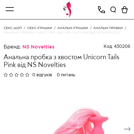
СЕКС ШОП
СЕКС-ІГРАШКИ
АНАЛЬНІ ІГРАШКИ
АНАЛЬНІ ПРОБКИ
АНАЛЬНА ПРОБКА З ХВОСТОМ UNICORN TAILS PINK ВІД NS NOVELTIES
Бренд:
NS Novelties
Код: 430206
Анальна пробка з хвостом Unicorn Tails
Pink від NS Novelties
0 відгуків
0 питань