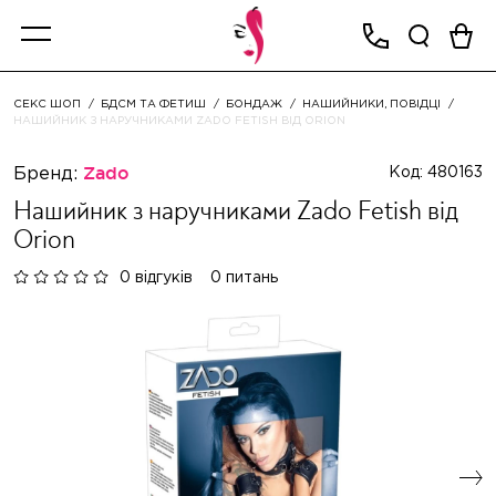
СЕКС ШОП
БДСМ ТА ФЕТИШ
БОНДАЖ
НАШИЙНИКИ, ПОВІДЦІ
НАШИЙНИК З НАРУЧНИКАМИ ZADO FETISH ВІД ORION
Бренд:
Zado
Код: 480163
Нашийник з наручниками Zado Fetish від
Orion
0 відгуків
0 питань