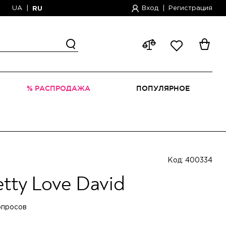
UA
|
Вход
|
Регистрация
RU
% РАСПРОДАЖА
ПОПУЛЯРНОЕ
Код: 400334
tty Love David
опросов