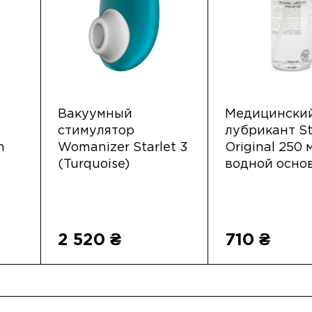
Вакуумный
Медицински
стимулятор
лубрикант St
n
Womanizer Starlet 3
Original 250 
(Turquoise)
водной осно
2 520 ₴
710 ₴