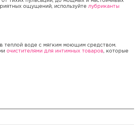
от тихих пульсаций, до мощных и настойчивых
 приятных ощущений, используйте
лубриканты
в теплой воде с мягким моющим средством.
ыми
очистителями для интимных товаров
, которые