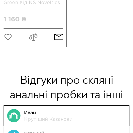
Green від NS Novelties
1 160 ₴
Відгуки про скляні
анальні пробки та інші
Иван
Крутіший Казанови