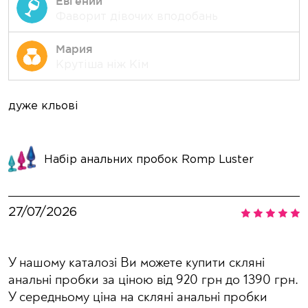
Евгений
Фаворит дівочих вподобань
Мария
Крутіша ніж Кім
Andrii
дуже кльові
В
Фаворит дівочих вподобань
П
Олександра
Набір анальних пробок Romp Luster
Крутіша ніж Кім
Володимир
Крутіший Казанови
27/07/2026
2
Похітливий джедай
Гість
У нашому каталозі Ви можете купити скляні
анальні пробки за ціною від 920 грн до 1390 грн.
Олесандр
У середньому ціна на скляні анальні пробки
Крутіший Казанови