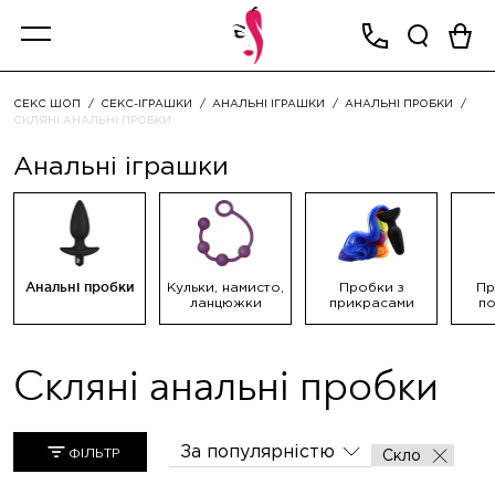
СЕКС ШОП
СЕКС-ІГРАШКИ
АНАЛЬНІ ІГРАШКИ
АНАЛЬНІ ПРОБКИ
СКЛЯНІ АНАЛЬНІ ПРОБКИ
Анальні іграшки
Анальні пробки
Кульки, намисто,
Пробки з
Пр
ланцюжки
прикрасами
по
Скляні анальні пробки
За популярністю
ФІЛЬТР
Скло