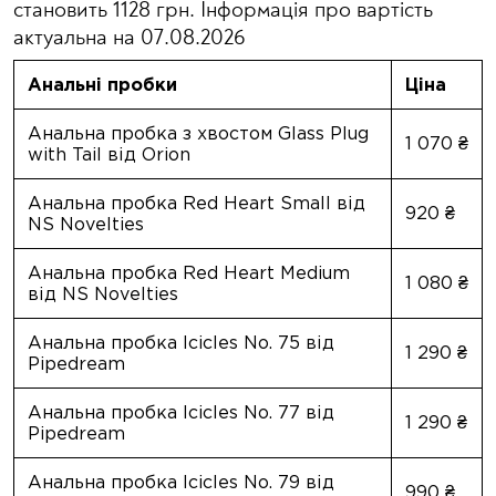
становить 1128 грн. Інформація про вартість
актуальна на 07.08.2026
Альфа-самець під прикриттям
Гість
Анальні пробки
Ціна
Олесандр
Анальна пробка з хвостом Glass Plug
1 070 ₴
Крутіший Казанови
with Tail від Orion
KIRA
Анальна пробка Red Heart Small від
920 ₴
NS Novelties
Крутіша ніж Кім
Анальна пробка Red Heart Medium
Вікторія
1 080 ₴
від NS Novelties
Фаворит дівочих вподобань
Анальна пробка Icicles No. 75 від
1 290 ₴
Вікторія
Pipedream
Фаворит дівочих вподобань
Анальна пробка Icicles No. 77 від
1 290 ₴
Pipedream
Наталія
Руйнівниця сердець
Анальна пробка Icicles No. 79 від
990 ₴