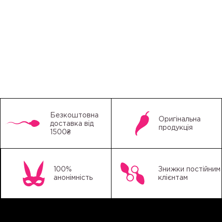
Безкоштовна
Оригінальна
доставка від
продукція
1500₴
100%
Знижки постійним
анонімність
клієнтам