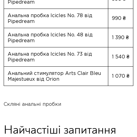
Pipedream
Анна-Марія
Руйнівниця сердець
Анальна пробка Icicles No. 78 від
990 ₴
Pipedream
Альфа-самець під прикриттям
Гість
Анальна пробка Icicles No. 48 від
1 390 ₴
Pipedream
Юлия
Анальна пробка Icicles No. 73 від
Крутіша ніж Кім
1 540 ₴
Pipedream
Загадковий Дехто
Анальний стимулятор Arts Clair Bleu
Гість
1 070 ₴
Majestueux від Orion
Артем
Крутіший Казанови
Скляні анальні пробки
Альфа-самець під прикриттям
Гість
Найчастіші запитання