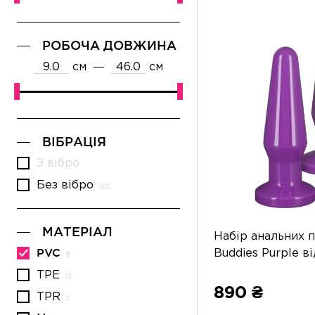
РОБОЧА ДОВЖИНА
см
см
ВІБРАЦІЯ
З вібро
Без вібро
МАТЕРІАЛ
Набір анальних п
PVC
Buddies Purple ві
TPE
890 ₴
TPR