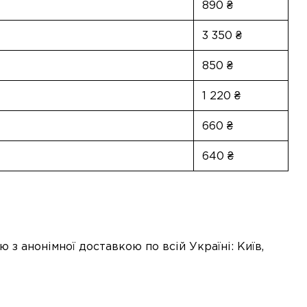
890 ₴
3 350 ₴
850 ₴
1 220 ₴
660 ₴
640 ₴
з анонімної доставкою по всій Україні: Київ,