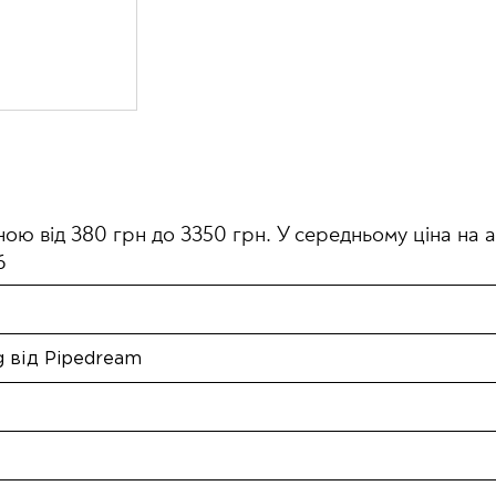
добань
ною від 380 грн до 3350 грн. У середньому ціна на а
6
g від Pipedream