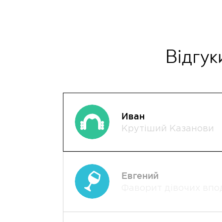
Відгук
Иван
Крутіший Казанови
Евгений
Фаворит дівочих впо