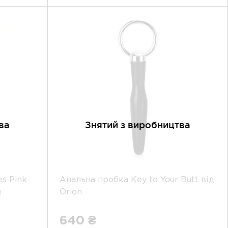
ва
Знятий з виробництва
es Pink
Анальна пробка Key to Your Butt від
n
Orion
640 ₴