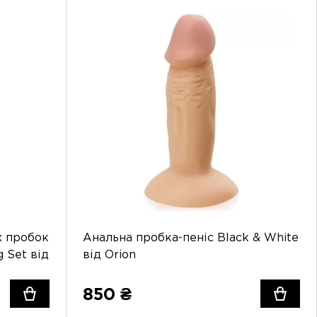
х пробок
Анальна пробка-пеніс Black & White
g Set від
від Orion
850 ₴