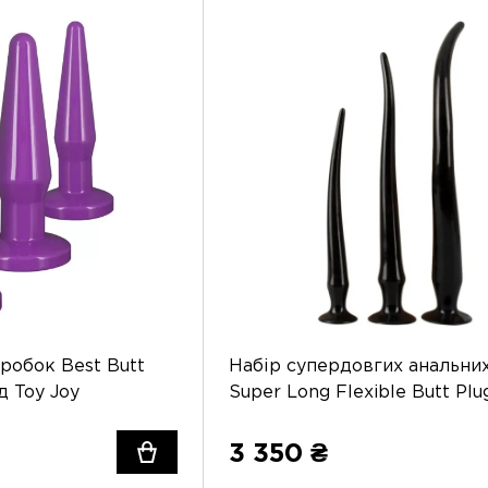
робок Best Butt
Набір супердовгих анальни
д Toy Joy
Super Long Flexible Butt Plu
Orion
3 350 ₴