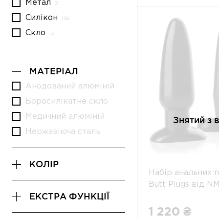
Метал
Силікон
Скло
МАТЕРІАЛ
Анодований алюміній
Боросилікатне скло
Медичний алюміній
Знятий з 
Нержавіюча сталь
КОЛІР
Набір анальних п
Butt Plugs від N
ЕКСТРА ФУНКЦІЇ
1 220 ₴