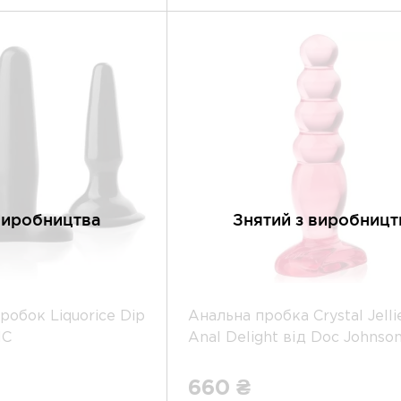
виробництва
Знятий з виробницт
робок Liquorice Dip
Анальна пробка Crystal Jelli
MC
Anal Delight від Doc Johnso
660 ₴